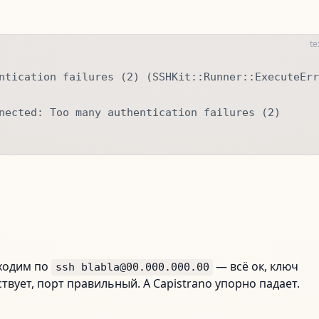
te
ntication failures (2) (SSHKit::Runner::ExecuteErr
nected: Too many authentication failures (2)
ходим по
— всё ок, ключ
ssh blabla@00.000.000.00
твует, порт правильный. А Capistrano упорно падает.