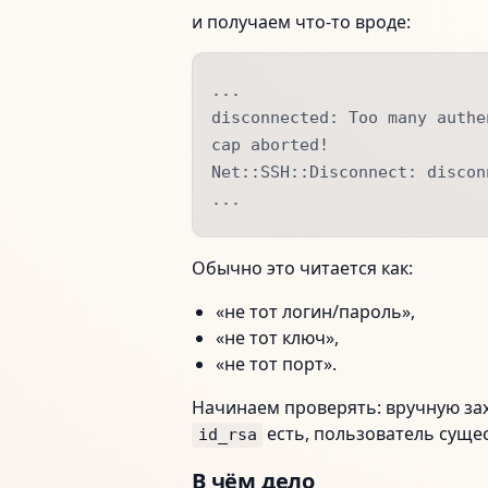
и получаем что‑то вроде:
...
disconnected: Too many authe
cap aborted!
Net::SSH::Disconnect: discon
...
Обычно это читается как:
«не тот логин/пароль»,
«не тот ключ»,
«не тот порт».
Начинаем проверять: вручную за
есть, пользователь сущес
id_rsa
В чём дело