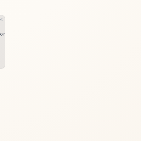
xt
or)