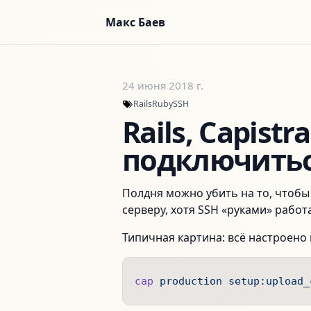
Макс Баев
Skip to content
24 июня 2018 г.
Rails
Ruby
SSH
Rails, Capistr
подключитьс
Полдня можно убить на то, чтобы
серверу, хотя SSH «руками» работ
Типичная картина: всё настроено
cap
 production
 setup:upload_